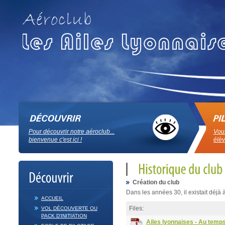
Pour découvrir notre aéroclub...
Vous
bienvenue c'est ici !
élèv
Création du club
Dans les années 30, il existait déj
ACCUEIL
Files:
VOL DÉCOUVERTE OU
PACK D'INITIATION
Ailes lyonnaises - Au temp