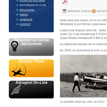
ECOLE DE PILOTAGE
HISTORIQUE DU CLUB
NOS AVIONS
30/06/2021 19:03:16
443.63 
TARIFS
ADHÉSION
Notre aéroclub actuel, né en en 196
Monplaisir (Lyon 8ème), ayant pour b
CONTACT
L'aéro-club dispose alors de : Jode
Jodel 112 Club immatriculé F-PJXV 
Super Rallye immatriculé F-BKLX pr
Réservez un vol de
découverte
Au début des travaux de la contructio
En 1978, ce club prend le nom «Les
Devenir Pilote
Aérogest On-Line
Le premier avion du club; un D112.
Avec le soutien de