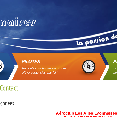
Vous êtes pilote breveté ou bien
Po
élève-pilote, c'est par ici !
no
Aéroclub Les Ailes Lyonnaise