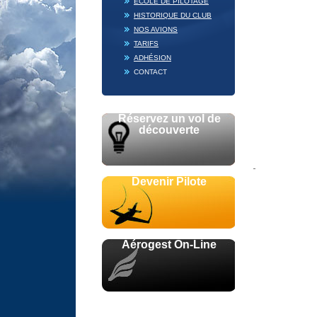
ECOLE DE PILOTAGE
HISTORIQUE DU CLUB
NOS AVIONS
TARIFS
ADHÉSION
CONTACT
Réservez un vol de
découverte
Devenir Pilote
Aérogest On-Line
Avec le soutien de