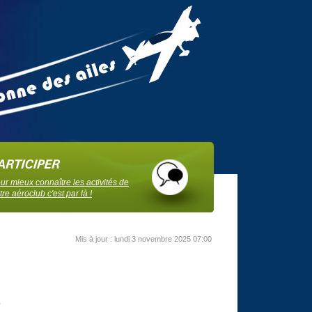
ur mieux connaître les activités de
tre aéroclub c'est par là !
Mis à jour : lundi 3 novembre 2025 07:00
s